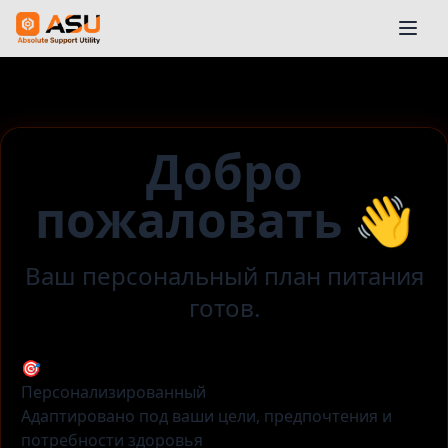
Добро
пожаловать 👋
Ваш персональный план питания
готов.
🎯
Персонализированный
Адаптировано под ваши цели, предпочтения и
потребности здоровья